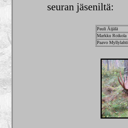
seuran jäseniltä:
Pauli Äijälä
Markku Roikola
Paavo Myllylahti