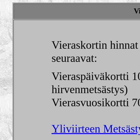
V
Vieraskortin hinna
seuraavat:
Vieraspäiväkortti 
hirvenmetsästys)
Vierasvuosikortti 7
Yliviirteen Metsäst