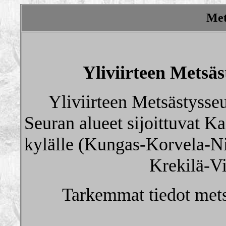
Met
Yliviirteen Metsä
Yliviirteen Metsästysseu
Seuran alueet sijoittuvat Ka
kylälle (Kungas-Korvela-N
Krekilä-Vi
Tarkemmat tiedot metsä