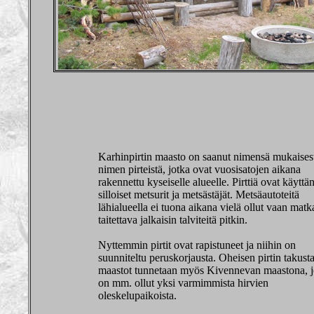
Karhinpirtin maasto on saanut nimensä mukaises
nimen pirteistä, jotka ovat vuosisatojen aikana
rakennettu kyseiselle alueelle. Pirttiä ovat käyttä
silloiset metsurit ja metsästäjät. Metsäautoteitä
lähialueella ei tuona aikana vielä ollut vaan matka
taitettava jalkaisin talviteitä pitkin.
Nyttemmin pirtit ovat rapistuneet ja niihin on
suunniteltu peruskorjausta. Oheisen pirtin takust
maastot tunnetaan myös Kivennevan maastona, 
on mm. ollut yksi varmimmista hirvien
oleskelupaikoista.